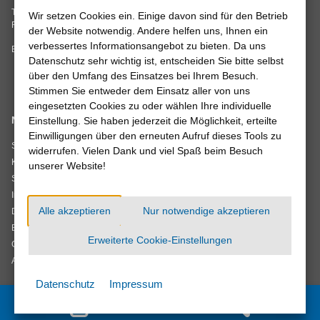
Tel. 05561 942-0
Wir setzen Cookies ein. Einige davon sind für den Betrieb
Fax 05561 942-211
der Website notwendig. Andere helfen uns, Ihnen ein
verbessertes Informationsangebot zu bieten. Da uns
E-Mail:
info@stadtwerke-einbeck.de
Datenschutz sehr wichtig ist, entscheiden Sie bitte selbst
über den Umfang des Einsatzes bei Ihrem Besuch.
Stimmen Sie entweder dem Einsatz aller von uns
eingesetzten Cookies zu oder wählen Ihre individuelle
Navigation
Wir sind
Einstellung. Sie haben jederzeit die Möglichkeit, erteilte
Einwilligungen über den erneuten Aufruf dieses Tools zu
zertifiziert
Startseite
widerrufen. Vielen Dank und viel Spaß beim Besuch
Kontakt
unserer Website!
Sitemap
Impressum
Verträge kündigen
Alle akzeptieren
Nur notwendige akzeptieren
Datenschutz
Barrierefreiheit
Erweiterte Cookie-Einstellungen
Cookie-Einstellungen
AGB
Datenschutz
Impressum