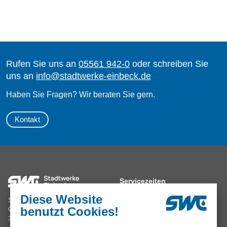
Rufen Sie uns an
05561 942-0
oder schreiben Sie
uns an
info@stadtwerke-einbeck.de
Haben Sie Fragen? Wir beraten Sie gern.
Kontakt
Servicezeiten
Diese Website
Mo, Di, Do 8.00 – 16.00 Uhr
Stadtwerke Einbeck GmbH
benutzt Cookies!
Mi, Fr 8.00 – 12.00 Uhr
Grimsehlstraße 17
oder nach Vereinbarung
37574 Einbeck