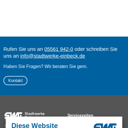
Die Karte zeigt die Wasserversorgung im Gebiet der Stadtwerk
Rufen Sie uns an
05561 942-0
oder schreiben Sie
uns an
info
@
stadtwerke-einbeck.de
Haben Sie Fragen? Wir beraten Sie gern.
Kontakt
Servicezeiten
Diese Website
Mo, Di, Do 8.00 – 16.00 Uhr
Stadtwerke Einbeck GmbH