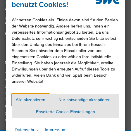
Mi, Fr 8.00 – 12.00 Uhr
benutzt Cookies!
Grimsehlstraße 17
oder nach Vereinbarung
37574 Einbeck
Tel. 05561 942-0
Wir setzen Cookies ein. Einige davon sind für den Betrieb
Fax 05561 942-211
der Website notwendig. Andere helfen uns, Ihnen ein
verbessertes Informationsangebot zu bieten. Da uns
E-Mail:
info
@
stadtwerke-einbeck.de
Datenschutz sehr wichtig ist, entscheiden Sie bitte selbst
über den Umfang des Einsatzes bei Ihrem Besuch.
Stimmen Sie entweder dem Einsatz aller von uns
eingesetzten Cookies zu oder wählen Ihre individuelle
Navigation
Wir sind
Einstellung. Sie haben jederzeit die Möglichkeit, erteilte
Einwilligungen über den erneuten Aufruf dieses Tools zu
zertifiziert
Startseite
widerrufen. Vielen Dank und viel Spaß beim Besuch
Kontakt
unserer Website!
Sitemap
Impressum
Verträge kündigen
Alle akzeptieren
Nur notwendige akzeptieren
Datenschutz
Barrierefreiheit
Erweiterte Cookie-Einstellungen
Cookie-Einstellungen
AGB
Datenschutz
Impressum